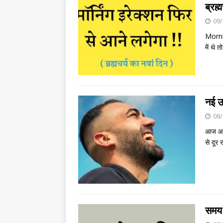
ब्रह्
09/
Mornin
में थे 
नई उ
08/
आज आप
से दूर
समय 