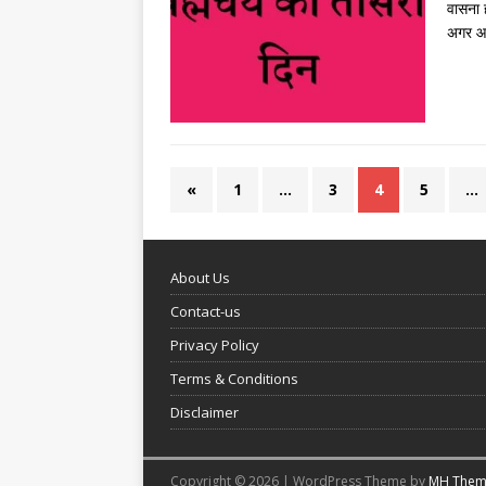
वासना 
अगर आप
«
1
…
3
4
5
…
About Us
Contact-us
Privacy Policy
Terms & Conditions
Disclaimer
Copyright © 2026 | WordPress Theme by
MH Them