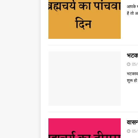
आपके म
है तो 
भटका
05/
भटकाव 
शुरू हो
वासना
05/