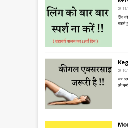
लिंग 
11/
लिंग को
चाहते ह
Kega
10/
जब आप 
की नसो
Morn