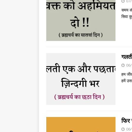
07/
समय की
सिवा कु
गलती
06/
हम जीव
हमें उस
फिर स
06/