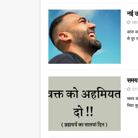
नई उ
08/
आज आप
से दूर
समय 
07/
समय की
सिवा कु