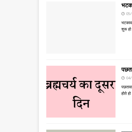
भटका
05/
भटकाव 
शुरू हो
पछता
04/
पछतावा
होते ह