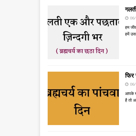
गलती
06/
हम जीव
हमें उस
फिर स
06/
आपके म
है तो 