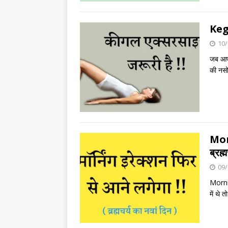
Kega
10/
जब आप 
की नसो
Morn
ब्रह्
09/
Mornin
में थे 